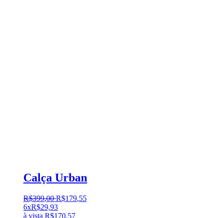
Calça Urban
R$
399
,
00
R$
179
,
55
6x
R$
29,93
à vista
R$
170,57