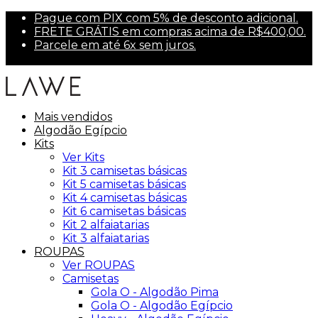
Pague com PIX com 5% de desconto adicional.
FRETE GRÁTIS em compras acima de R$400,00.
Parcele em até 6x sem juros.
Primeira compra? Use PRIMEIRA10 para 10% off.
Mais vendidos
Algodão Egípcio
Kits
Ver Kits
Kit 3 camisetas básicas
Kit 5 camisetas básicas
Kit 4 camisetas básicas
Kit 6 camisetas básicas
Kit 2 alfaiatarias
Kit 3 alfaiatarias
ROUPAS
Ver ROUPAS
Camisetas
Gola O - Algodão Pima
Gola O - Algodão Egípcio