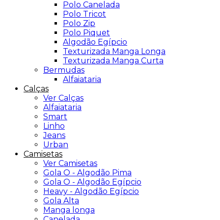
Polo Canelada
Polo Tricot
Polo Zip
Polo Piquet
Algodão Egípcio
Texturizada Manga Longa
Texturizada Manga Curta
Bermudas
Alfaiataria
Calças
Ver Calças
Alfaiataria
Smart
Linho
Jeans
Urban
Camisetas
Ver Camisetas
Gola O - Algodão Pima
Gola O - Algodão Egípcio
Heavy - Algodão Egípcio
Gola Alta
Manga longa
Canelada