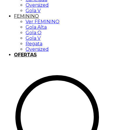
Oversized
Gola V
FEMININO
Ver FEMININO
Gola Alta
Gola O
Gola V
Regata
Oversized
OFERTAS