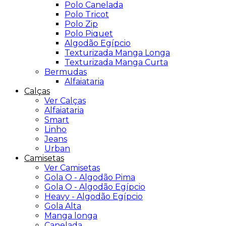
Polo Canelada
Polo Tricot
Polo Zip
Polo Piquet
Algodão Egípcio
Texturizada Manga Longa
Texturizada Manga Curta
Bermudas
Alfaiataria
Calças
Ver Calças
Alfaiataria
Smart
Linho
Jeans
Urban
Camisetas
Ver Camisetas
Gola O - Algodão Pima
Gola O - Algodão Egípcio
Heavy - Algodão Egípcio
Gola Alta
Manga longa
Canelada