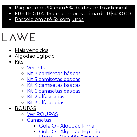
Pague com PIX com 5% de desconto adicional.
FRETE GRÁTIS em compras acima de R$400,00.
Parcele em até 6x sem juros.
Primeira compra? Use PRIMEIRA10 para 10% off.
Mais vendidos
Algodão Egípcio
Kits
Ver Kits
Kit 3 camisetas básicas
Kit 5 camisetas básicas
Kit 4 camisetas básicas
Kit 6 camisetas básicas
Kit 2 alfaiatarias
Kit 3 alfaiatarias
ROUPAS
Ver ROUPAS
Camisetas
Gola O - Algodão Pima
Gola O - Algodão Egípcio