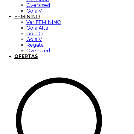
Oversized
Gola V
FEMININO
Ver FEMININO
Gola Alta
Gola O
Gola V
Regata
Oversized
OFERTAS