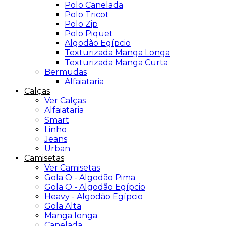
Polo Canelada
Polo Tricot
Polo Zip
Polo Piquet
Algodão Egípcio
Texturizada Manga Longa
Texturizada Manga Curta
Bermudas
Alfaiataria
Calças
Ver Calças
Alfaiataria
Smart
Linho
Jeans
Urban
Camisetas
Ver Camisetas
Gola O - Algodão Pima
Gola O - Algodão Egípcio
Heavy - Algodão Egípcio
Gola Alta
Manga longa
Canelada