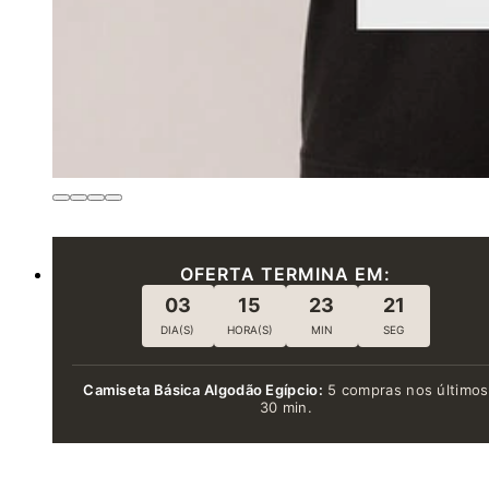
OFERTA TERMINA EM:
03
15
23
19
DIA(S)
HORA(S)
MIN
SEG
Camiseta Básica Algodão Egípcio:
5 compras nos últimos
30 min.