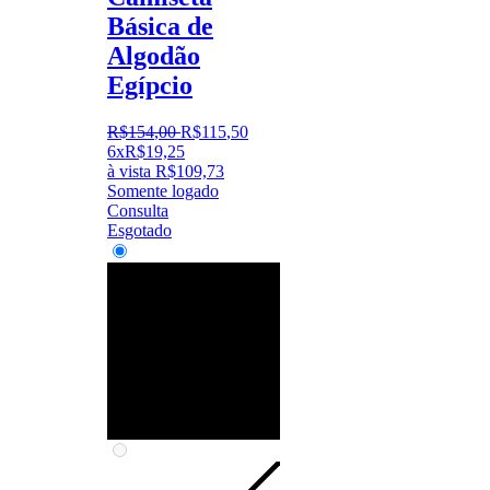
Básica de
Algodão
Egípcio
R$
154
,
00
R$
115
,
50
6x
R$
19,25
à vista
R$
109,73
Somente logado
Consulta
Esgotado