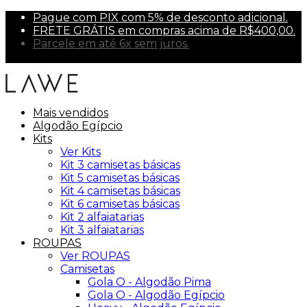
Pague com PIX com 5% de desconto adicional.
FRETE GRÁTIS em compras acima de R$400,00.
Parcele em até 6x sem juros.
Primeira compra? Use PRIMEIRA10 para 10% off.
Mais vendidos
Algodão Egípcio
Kits
Ver Kits
Kit 3 camisetas básicas
Kit 5 camisetas básicas
Kit 4 camisetas básicas
Kit 6 camisetas básicas
Kit 2 alfaiatarias
Kit 3 alfaiatarias
ROUPAS
Ver ROUPAS
Camisetas
Gola O - Algodão Pima
Gola O - Algodão Egípcio