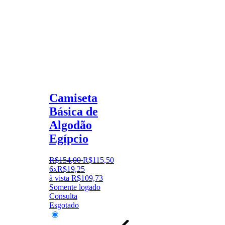
Camiseta
Básica de
Algodão
Egípcio
R$
154
,
00
R$
115
,
50
6x
R$
19,25
à vista
R$
109,73
Somente logado
Consulta
Esgotado