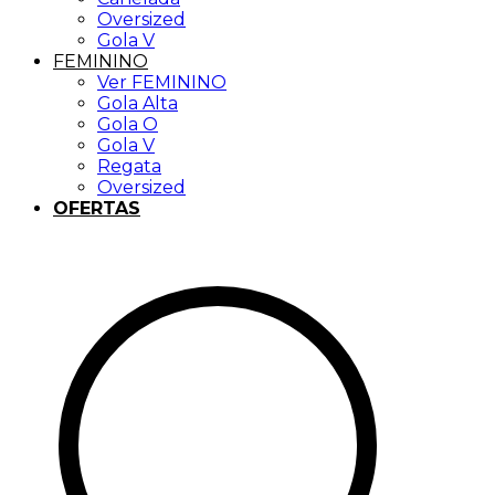
Oversized
Gola V
FEMININO
Ver FEMININO
Gola Alta
Gola O
Gola V
Regata
Oversized
OFERTAS