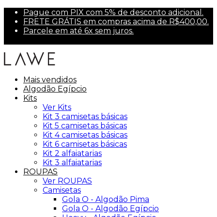
Pague com PIX com 5% de desconto adicional.
FRETE GRÁTIS em compras acima de R$400,00.
Parcele em até 6x sem juros.
Primeira compra? Use PRIMEIRA10 para 10% off.
Mais vendidos
Algodão Egípcio
Kits
Ver Kits
Kit 3 camisetas básicas
Kit 5 camisetas básicas
Kit 4 camisetas básicas
Kit 6 camisetas básicas
Kit 2 alfaiatarias
Kit 3 alfaiatarias
ROUPAS
Ver ROUPAS
Camisetas
Gola O - Algodão Pima
Gola O - Algodão Egípcio