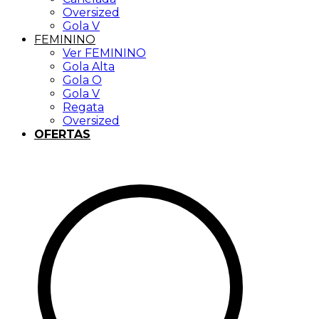
Oversized
Gola V
FEMININO
Ver FEMININO
Gola Alta
Gola O
Gola V
Regata
Oversized
OFERTAS