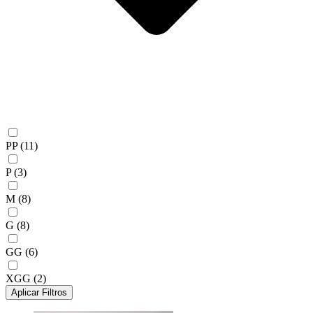
PP
(11)
P
(3)
M
(8)
G
(8)
GG
(6)
XGG
(2)
Aplicar Filtros