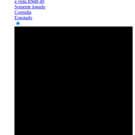
à vista
R$
88,49
Somente logado
Consulta
Esgotado