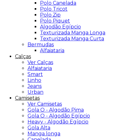
Polo Canelada
Polo Tricot
Polo Zip
Polo Piquet
Algodão Egípcio
Texturizada Manga Longa
Texturizada Manga Curta
Bermudas
Alfaiataria
Calças
Ver Calças
Alfaiataria
Smart
Linho
Jeans
Urban
Camisetas
Ver Camisetas
Gola O - Algodão Pima
Gola O - Algodão Egípcio
Heavy - Algodão Egípcio
Gola Alta
Manga longa
Canelada