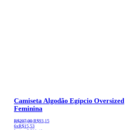
Camiseta Algodão Egípcio Oversized
Feminina
R$
207
,
00
R$
93
,
15
6x
R$
15,53