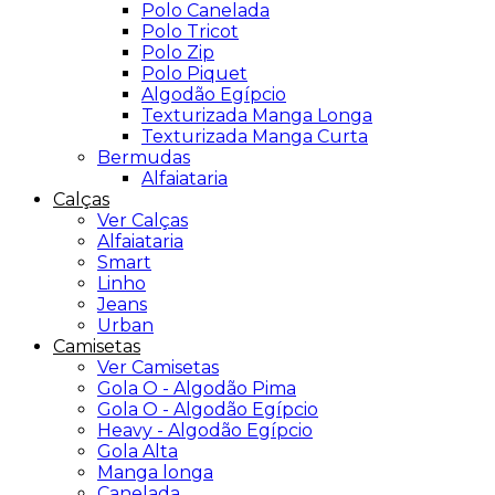
Polo Canelada
Polo Tricot
Polo Zip
Polo Piquet
Algodão Egípcio
Texturizada Manga Longa
Texturizada Manga Curta
Bermudas
Alfaiataria
Calças
Ver Calças
Alfaiataria
Smart
Linho
Jeans
Urban
Camisetas
Ver Camisetas
Gola O - Algodão Pima
Gola O - Algodão Egípcio
Heavy - Algodão Egípcio
Gola Alta
Manga longa
Canelada