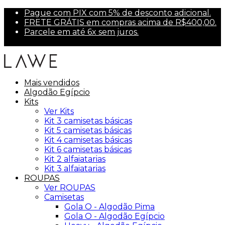
Pague com PIX com 5% de desconto adicional.
FRETE GRÁTIS em compras acima de R$400,00.
Parcele em até 6x sem juros.
Primeira compra? Use PRIMEIRA10 para 10% off.
Mais vendidos
Algodão Egípcio
Kits
Ver Kits
Kit 3 camisetas básicas
Kit 5 camisetas básicas
Kit 4 camisetas básicas
Kit 6 camisetas básicas
Kit 2 alfaiatarias
Kit 3 alfaiatarias
ROUPAS
Ver ROUPAS
Camisetas
Gola O - Algodão Pima
Gola O - Algodão Egípcio