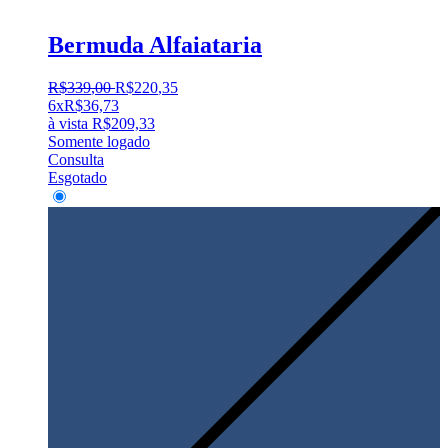
Bermuda Alfaiataria
R$
339
,
00
R$
220
,
35
6x
R$
36,73
à vista
R$
209,33
Somente logado
Consulta
Esgotado