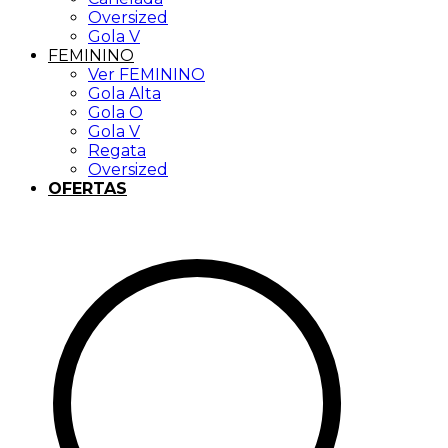
Oversized
Gola V
FEMININO
Ver FEMININO
Gola Alta
Gola O
Gola V
Regata
Oversized
OFERTAS