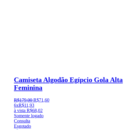
Camiseta Algodão Egípcio Gola Alta
Feminina
R$
179
,
00
R$
71
,
60
6x
R$
11,93
à vista
R$
68,02
Somente logado
Consulta
Esgotado