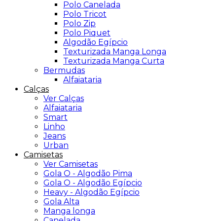
Polo Canelada
Polo Tricot
Polo Zip
Polo Piquet
Algodão Egípcio
Texturizada Manga Longa
Texturizada Manga Curta
Bermudas
Alfaiataria
Calças
Ver Calças
Alfaiataria
Smart
Linho
Jeans
Urban
Camisetas
Ver Camisetas
Gola O - Algodão Pima
Gola O - Algodão Egípcio
Heavy - Algodão Egípcio
Gola Alta
Manga longa
Canelada