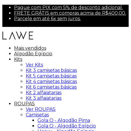
Pague com PIX com 5% de desconto adicional.
FRETE GRÁTIS em compras acima de R$400,00.
Parcele em até 6x sem juros.
Primeira compra? Use PRIMEIRA10 para 10% off.
Mais vendidos
Algodão Egípcio
Kits
Ver Kits
Kit 3 camisetas básicas
Kit 5 camisetas básicas
Kit 4 camisetas básicas
Kit 6 camisetas básicas
Kit 2 alfaiatarias
Kit 3 alfaiatarias
ROUPAS
Ver ROUPAS
Camisetas
Gola O - Algodão Pima
Gola O - Algodão Egípcio