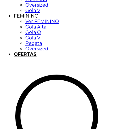
Oversized
Gola V
FEMININO
Ver FEMININO
Gola Alta
Gola O
Gola V
Regata
Oversized
OFERTAS