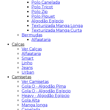
Polo Canelada
Polo Tricot
Polo Zip
Polo Piquet
Algodão Egípcio
Texturizada Manga Longa
Texturizada Manga Curta
Bermudas
Alfaiataria
Calças
Ver Calças
Alfaiataria
Smart
Linho
Jeans
Urban
Camisetas
Ver Camisetas
Gola O - Algodão Pima
Gola O - Algodão Egípcio
Heavy - Algodão Egípcio
Gola Alta
Manga longa
Canelada