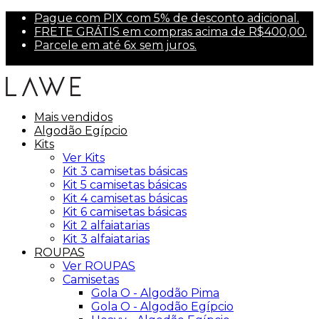
Pague com PIX com 5% de desconto adicional.
FRETE GRÁTIS em compras acima de R$400,00.
Parcele em até 6x sem juros.
Primeira compra? Use PRIMEIRA10 para 10% off.
Mais vendidos
Algodão Egípcio
Kits
Ver Kits
Kit 3 camisetas básicas
Kit 5 camisetas básicas
Kit 4 camisetas básicas
Kit 6 camisetas básicas
Kit 2 alfaiatarias
Kit 3 alfaiatarias
ROUPAS
Ver ROUPAS
Camisetas
Gola O - Algodão Pima
Gola O - Algodão Egípcio