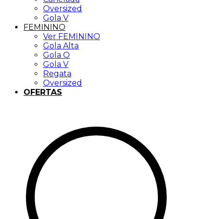
Oversized
Gola V
FEMININO
Ver FEMININO
Gola Alta
Gola O
Gola V
Regata
Oversized
OFERTAS