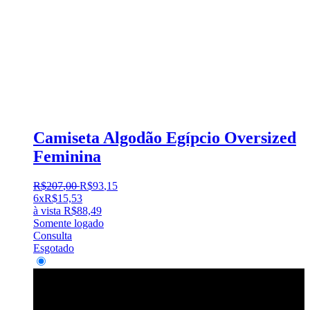
Camiseta Algodão Egípcio Oversized
Feminina
R$
207
,
00
R$
93
,
15
6x
R$
15,53
à vista
R$
88,49
Somente logado
Consulta
Esgotado