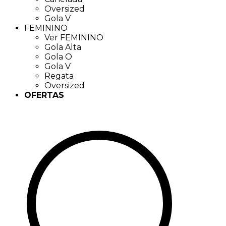
Oversized
Gola V
FEMININO
Ver FEMININO
Gola Alta
Gola O
Gola V
Regata
Oversized
OFERTAS