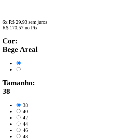
6
x
R$
29,93
sem juros
R$
170,57
no Pix
Cor:
Bege Areal
Tamanho:
38
38
40
42
44
46
48