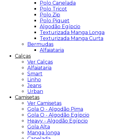
Polo Canelada
Polo Tricot
Polo Zip
Polo Piquet
Algodão Egípcio
Texturizada Manga Longa
Texturizada Manga Curta
Bermudas
Alfaiataria
Calças
Ver Calças
Alfaiataria
Smart
Linho
Jeans
Urban
Camisetas
Ver Camisetas
Gola O - Algodão Pima
Gola O - Algodão Egípcio
Heavy - Algodão Egípcio
Gola Alta
Manga longa
Canelada