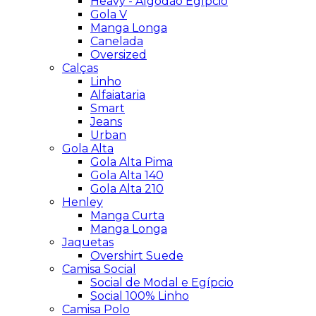
Heavy - Algodão Egípcio
Gola V
Manga Longa
Canelada
Oversized
Calças
Linho
Alfaiataria
Smart
Jeans
Urban
Gola Alta
Gola Alta Pima
Gola Alta 140
Gola Alta 210
Henley
Manga Curta
Manga Longa
Jaquetas
Overshirt Suede
Camisa Social
Social de Modal e Egípcio
Social 100% Linho
Camisa Polo