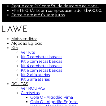
Pague com PIX com 5% de desconto adicional.
FRETE GRÁTIS em compras acima de R$400,00.
Parcele em até 6x sem juros.
Primeira compra? Use PRIMEIRA10 para 10% off.
Mais vendidos
Algodão Egípcio
Kits
Ver Kits
Kit 3 camisetas básicas
Kit 5 camisetas básicas
Kit 4 camisetas básicas
Kit 6 camisetas básicas
Kit 2 alfaiatarias
Kit 3 alfaiatarias
ROUPAS
Ver ROUPAS
Camisetas
Gola O - Algodão Pima
Gola O - Algodão Egípcio