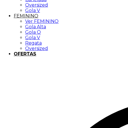
Oversized
Gola V
FEMININO
Ver FEMININO
Gola Alta
Gola O
Gola V
Regata
Oversized
OFERTAS