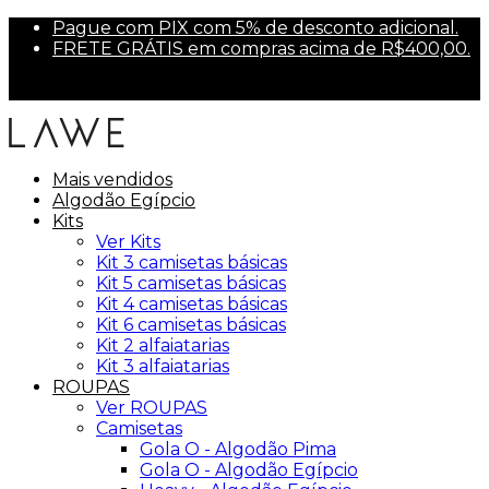
Pague com PIX com 5% de desconto adicional.
FRETE GRÁTIS em compras acima de R$400,00.
Parcele em até 6x sem juros.
Primeira compra? Use PRIMEIRA10 para 10% off.
Mais vendidos
Algodão Egípcio
Kits
Ver Kits
Kit 3 camisetas básicas
Kit 5 camisetas básicas
Kit 4 camisetas básicas
Kit 6 camisetas básicas
Kit 2 alfaiatarias
Kit 3 alfaiatarias
ROUPAS
Ver ROUPAS
Camisetas
Gola O - Algodão Pima
Gola O - Algodão Egípcio