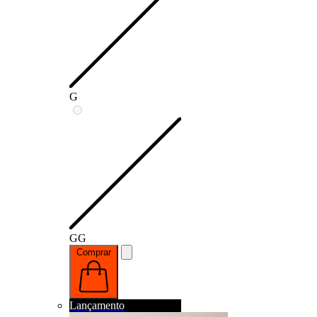
G
GG
Comprar