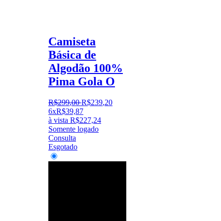
Camiseta
Básica de
Algodão 100%
Pima Gola O
R$
299
,
00
R$
239
,
20
6x
R$
39,87
à vista
R$
227,24
Somente logado
Consulta
Esgotado