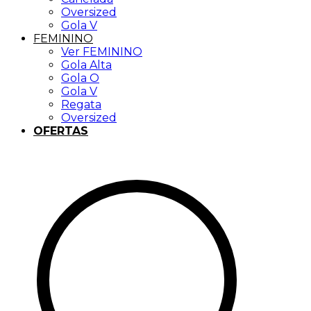
Oversized
Gola V
FEMININO
Ver FEMININO
Gola Alta
Gola O
Gola V
Regata
Oversized
OFERTAS