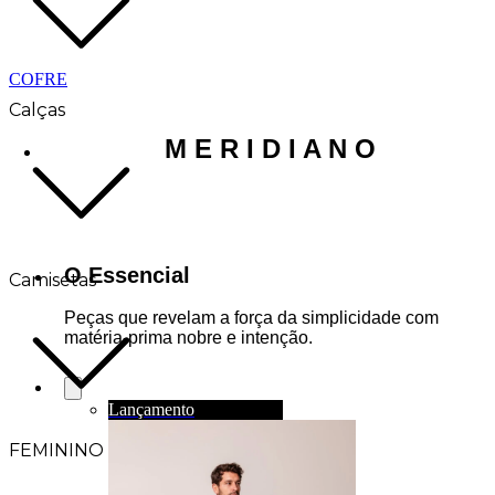
COFRE
Calças
M E R I D I A N O
O Essencial
Camisetas
Peças que revelam a força da simplicidade com
matéria-prima nobre e intenção.
FEMININO