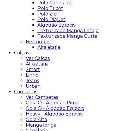
Polo Canelada
Polo Tricot
Polo Zip
Polo Piquet
Algodão Egípcio
Texturizada Manga Longa
Texturizada Manga Curta
Bermudas
Alfaiataria
Calças
Ver Calças
Alfaiataria
Smart
Linho
Jeans
Urban
Camisetas
Ver Camisetas
Gola O - Algodão Pima
Gola O - Algodão Egípcio
Heavy - Algodão Egípcio
Gola Alta
Manga longa
Canelada