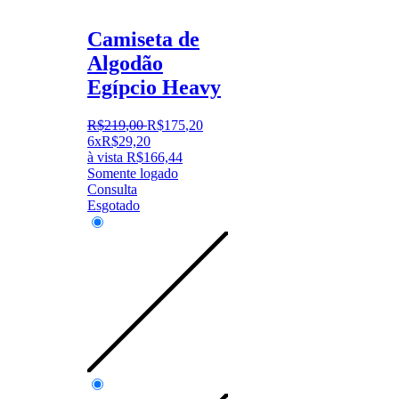
Camiseta de
Algodão
Egípcio Heavy
R$
219
,
00
R$
175
,
20
6x
R$
29,20
à vista
R$
166,44
Somente logado
Consulta
Esgotado