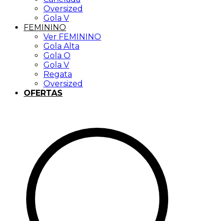
Oversized
Gola V
FEMININO
Ver FEMININO
Gola Alta
Gola O
Gola V
Regata
Oversized
OFERTAS