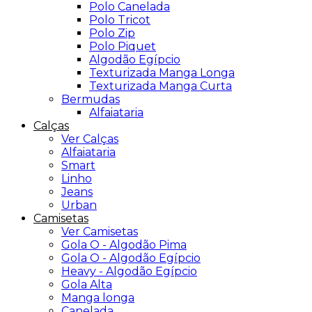
Polo Canelada
Polo Tricot
Polo Zip
Polo Piquet
Algodão Egípcio
Texturizada Manga Longa
Texturizada Manga Curta
Bermudas
Alfaiataria
Calças
Ver Calças
Alfaiataria
Smart
Linho
Jeans
Urban
Camisetas
Ver Camisetas
Gola O - Algodão Pima
Gola O - Algodão Egípcio
Heavy - Algodão Egípcio
Gola Alta
Manga longa
Canelada