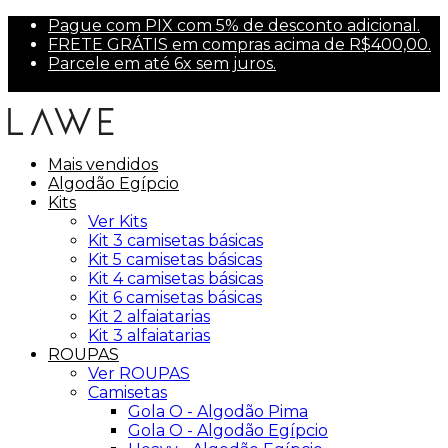
Pague com PIX com 5% de desconto adicional.
FRETE GRÁTIS em compras acima de R$400,00.
Parcele em até 6x sem juros.
Primeira compra? Use PRIMEIRA10 para 10% off.
Mais vendidos
Algodão Egípcio
Kits
Ver Kits
Kit 3 camisetas básicas
Kit 5 camisetas básicas
Kit 4 camisetas básicas
Kit 6 camisetas básicas
Kit 2 alfaiatarias
Kit 3 alfaiatarias
ROUPAS
Ver ROUPAS
Camisetas
Gola O - Algodão Pima
Gola O - Algodão Egípcio