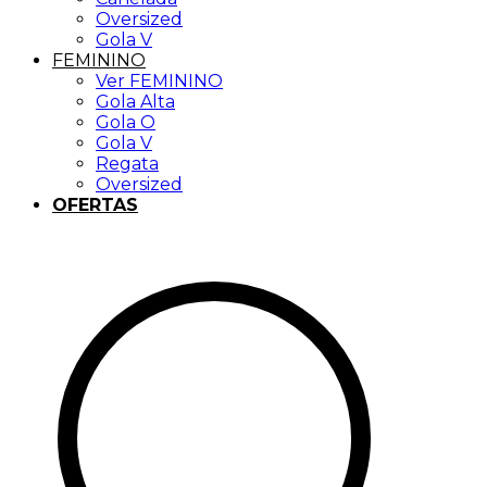
Oversized
Gola V
FEMININO
Ver FEMININO
Gola Alta
Gola O
Gola V
Regata
Oversized
OFERTAS