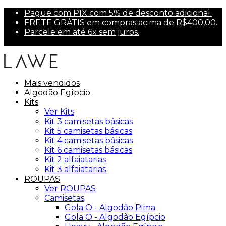
Pague com PIX com 5% de desconto adicional.
FRETE GRÁTIS em compras acima de R$400,00.
Parcele em até 6x sem juros.
Primeira compra? Use PRIMEIRA10 para 10% off.
Mais vendidos
Algodão Egípcio
Kits
Ver Kits
Kit 3 camisetas básicas
Kit 5 camisetas básicas
Kit 4 camisetas básicas
Kit 6 camisetas básicas
Kit 2 alfaiatarias
Kit 3 alfaiatarias
ROUPAS
Ver ROUPAS
Camisetas
Gola O - Algodão Pima
Gola O - Algodão Egípcio