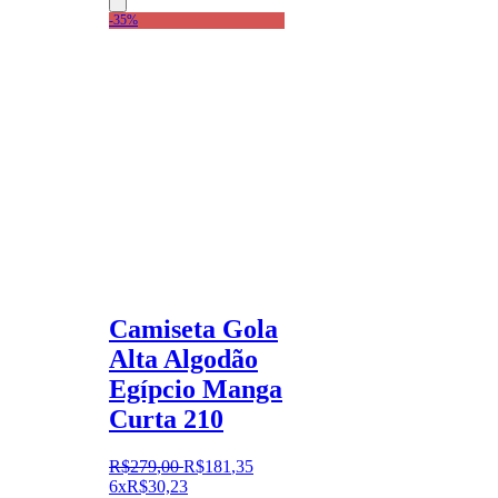
-35%
Camiseta Gola
Alta Algodão
Egípcio Manga
Curta 210
R$
279
,
00
R$
181
,
35
6x
R$
30,23