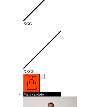
XGG
XXGG
Comprar