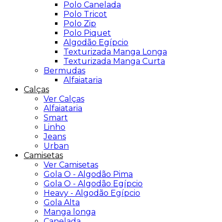
Polo Canelada
Polo Tricot
Polo Zip
Polo Piquet
Algodão Egípcio
Texturizada Manga Longa
Texturizada Manga Curta
Bermudas
Alfaiataria
Calças
Ver Calças
Alfaiataria
Smart
Linho
Jeans
Urban
Camisetas
Ver Camisetas
Gola O - Algodão Pima
Gola O - Algodão Egípcio
Heavy - Algodão Egípcio
Gola Alta
Manga longa
Canelada