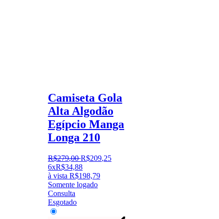
Camiseta Gola
Alta Algodão
Egípcio Manga
Longa 210
R$
279
,
00
R$
209
,
25
6x
R$
34,88
à vista
R$
198,79
Somente logado
Consulta
Esgotado