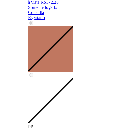
à vista
R$
172,28
Somente logado
Consulta
Esgotado
PP