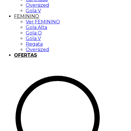
Oversized
Gola V
FEMININO
Ver FEMININO
Gola Alta
Gola O
Gola V
Regata
Oversized
OFERTAS