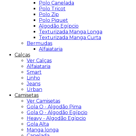
Polo Canelada
Polo Tricot
Polo Zip
Polo Piquet
Algodão Egípcio
Texturizada Manga Longa
Texturizada Manga Curta
Bermudas
Alfaiataria
Calças
Ver Calças
Alfaiataria
Smart
Linho
Jeans
Urban
Camisetas
Ver Camisetas
Gola O - Algodão Pima
Gola O - Algodão Egípcio
Heavy - Algodão Egípcio
Gola Alta
Manga longa
Canelada