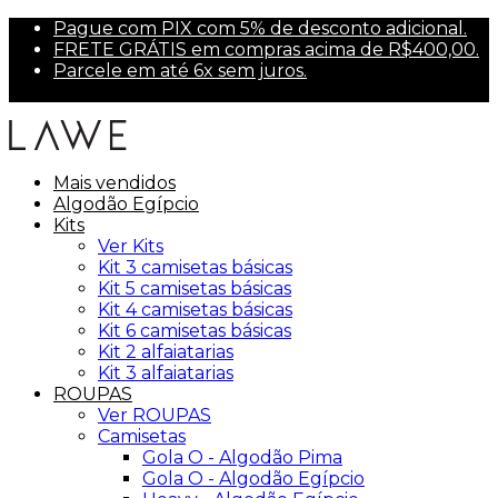
Pague com PIX com 5% de desconto adicional.
FRETE GRÁTIS em compras acima de R$400,00.
Parcele em até 6x sem juros.
Primeira compra? Use PRIMEIRA10 para 10% off.
Mais vendidos
Algodão Egípcio
Kits
Ver Kits
Kit 3 camisetas básicas
Kit 5 camisetas básicas
Kit 4 camisetas básicas
Kit 6 camisetas básicas
Kit 2 alfaiatarias
Kit 3 alfaiatarias
ROUPAS
Ver ROUPAS
Camisetas
Gola O - Algodão Pima
Gola O - Algodão Egípcio