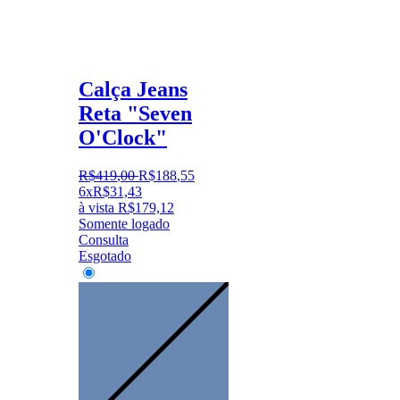
Calça Jeans
Reta "Seven
O'Clock"
R$
419
,
00
R$
188
,
55
6x
R$
31,43
à vista
R$
179,12
Somente logado
Consulta
Esgotado