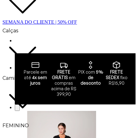
SEMANA DO CLIENTE | 50% OFF
Calças
Parcele em
FRETE
PIX com
5%
FRETE
até
4x sem
GRÁTIS
em
de
SEDEX
fixo
Camisetas
juros
compras
desconto
R$15,90
acima de R$
399,90
FEMININO