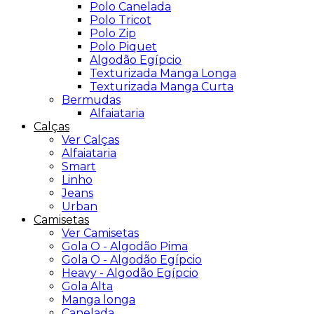
Polo Canelada
Polo Tricot
Polo Zip
Polo Piquet
Algodão Egípcio
Texturizada Manga Longa
Texturizada Manga Curta
Bermudas
Alfaiataria
Calças
Ver Calças
Alfaiataria
Smart
Linho
Jeans
Urban
Camisetas
Ver Camisetas
Gola O - Algodão Pima
Gola O - Algodão Egípcio
Heavy - Algodão Egípcio
Gola Alta
Manga longa
Canelada