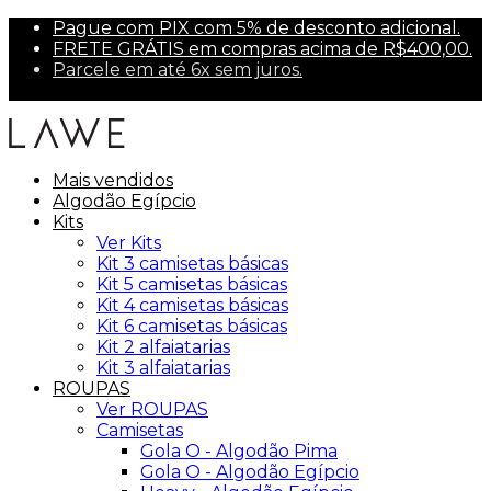
Pague com PIX com 5% de desconto adicional.
FRETE GRÁTIS em compras acima de R$400,00.
Parcele em até 6x sem juros.
Primeira compra? Use PRIMEIRA10 para 10% off.
Mais vendidos
Algodão Egípcio
Kits
Ver Kits
Kit 3 camisetas básicas
Kit 5 camisetas básicas
Kit 4 camisetas básicas
Kit 6 camisetas básicas
Kit 2 alfaiatarias
Kit 3 alfaiatarias
ROUPAS
Ver ROUPAS
Camisetas
Gola O - Algodão Pima
Gola O - Algodão Egípcio