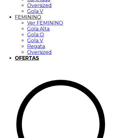
Oversized
Gola V
FEMININO
Ver FEMININO
Gola Alta
Gola O
Gola V
Regata
Oversized
OFERTAS