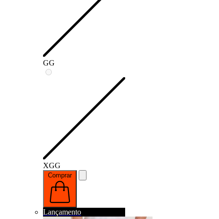
GG
XGG
Comprar