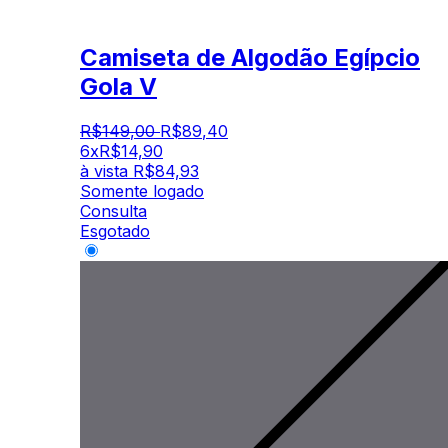
Camiseta de Algodão Egípcio
Gola V
R$
149
,
00
R$
89
,
40
6x
R$
14,90
à vista
R$
84,93
Somente logado
Consulta
Esgotado