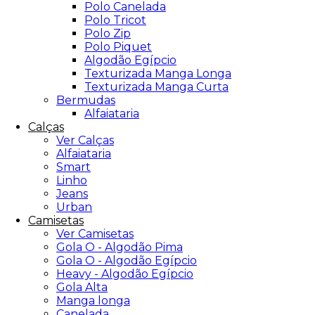
Polo Canelada
Polo Tricot
Polo Zip
Polo Piquet
Algodão Egípcio
Texturizada Manga Longa
Texturizada Manga Curta
Bermudas
Alfaiataria
Calças
Ver Calças
Alfaiataria
Smart
Linho
Jeans
Urban
Camisetas
Ver Camisetas
Gola O - Algodão Pima
Gola O - Algodão Egípcio
Heavy - Algodão Egípcio
Gola Alta
Manga longa
Canelada