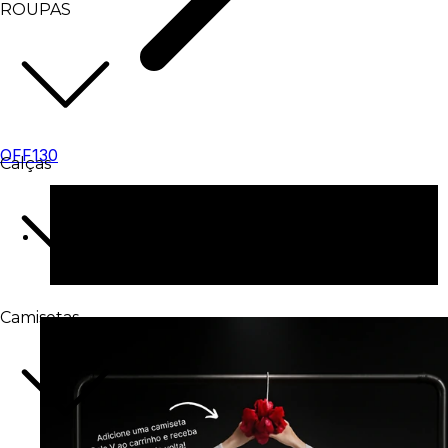
ROUPAS
OFF130
Calças
ops, essa campanha foi encerrada
Camisetas