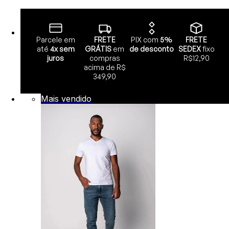
Parcele em
FRETE
PIX com
5%
FRETE
até
4x sem
GRÁTIS
em
de desconto
SEDEX
fixo
juros
compras
R$12,90
acima de R$
349,90