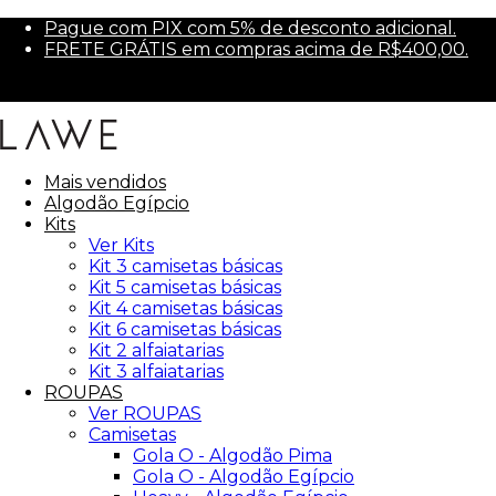
Pague com PIX com 5% de desconto adicional.
FRETE GRÁTIS em compras acima de R$400,00.
Parcele em até 6x sem juros.
Primeira compra? Use PRIMEIRA10 para 10% off.
Mais vendidos
Algodão Egípcio
Kits
Ver Kits
Kit 3 camisetas básicas
Kit 5 camisetas básicas
Kit 4 camisetas básicas
Kit 6 camisetas básicas
Kit 2 alfaiatarias
Kit 3 alfaiatarias
ROUPAS
Ver ROUPAS
Camisetas
Gola O - Algodão Pima
Gola O - Algodão Egípcio