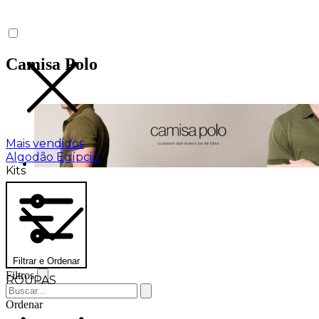
Camisa Polo
Mais vendidos
Algodão Egípcio
Kits
Filtrar e Ordenar
Filtros
ROUPAS
Ordenar