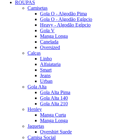
ROUPAS
Camisetas
Gola O - Algodão Pima
Gola O - Algodão Egípcio
Heavy - Algodão Egípcio
Gola V
Manga Longa
Canelada
Oversized
Calças
Linho
Alfaiataria
Smart
Jeans
Urban
Gola Alta
Gola Alta Pima
Gola Alta 140
Gola Alta 210
Henley
Manga Curta
Manga Longa
Jaquetas
Overshirt Suede
Camisa Social