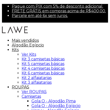
Pague com PIX com 5% de desconto adicional.
FRETE GRÁTIS em compras acima de R$400,00.
Parcele em até 6x sem juros.
Primeira compra? Use PRIMEIRA10 para 10% off.
Mais vendidos
Algodão Egípcio
Kits
Ver Kits
Kit 3 camisetas básicas
Kit 5 camisetas básicas
Kit 4 camisetas básicas
Kit 6 camisetas básicas
Kit 2 alfaiatarias
Kit 3 alfaiatarias
ROUPAS
Ver ROUPAS
Camisetas
Gola O - Algodão Pima
Gola O - Algodão Egípcio