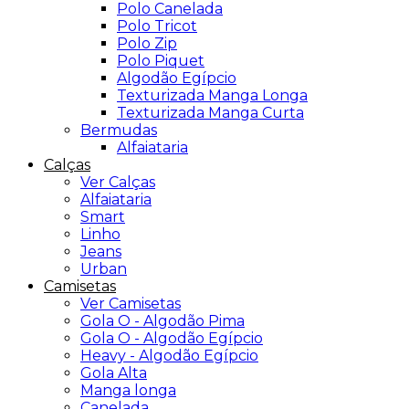
Polo Canelada
Polo Tricot
Polo Zip
Polo Piquet
Algodão Egípcio
Texturizada Manga Longa
Texturizada Manga Curta
Bermudas
Alfaiataria
Calças
Ver Calças
Alfaiataria
Smart
Linho
Jeans
Urban
Camisetas
Ver Camisetas
Gola O - Algodão Pima
Gola O - Algodão Egípcio
Heavy - Algodão Egípcio
Gola Alta
Manga longa
Canelada