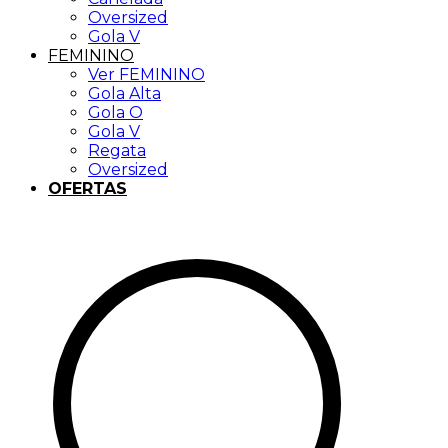
Oversized
Gola V
FEMININO
Ver FEMININO
Gola Alta
Gola O
Gola V
Regata
Oversized
OFERTAS