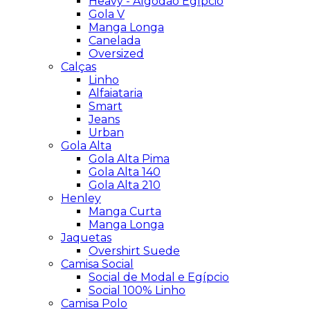
Heavy - Algodão Egípcio
Gola V
Manga Longa
Canelada
Oversized
Calças
Linho
Alfaiataria
Smart
Jeans
Urban
Gola Alta
Gola Alta Pima
Gola Alta 140
Gola Alta 210
Henley
Manga Curta
Manga Longa
Jaquetas
Overshirt Suede
Camisa Social
Social de Modal e Egípcio
Social 100% Linho
Camisa Polo