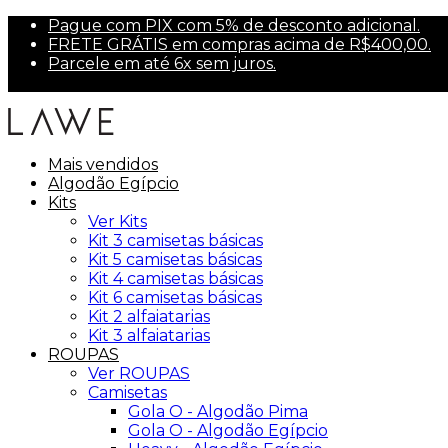
Pague com PIX com 5% de desconto adicional.
FRETE GRÁTIS em compras acima de R$400,00.
Parcele em até 6x sem juros.
Primeira compra? Use PRIMEIRA10 para 10% off.
Mais vendidos
Algodão Egípcio
Kits
Ver Kits
Kit 3 camisetas básicas
Kit 5 camisetas básicas
Kit 4 camisetas básicas
Kit 6 camisetas básicas
Kit 2 alfaiatarias
Kit 3 alfaiatarias
ROUPAS
Ver ROUPAS
Camisetas
Gola O - Algodão Pima
Gola O - Algodão Egípcio