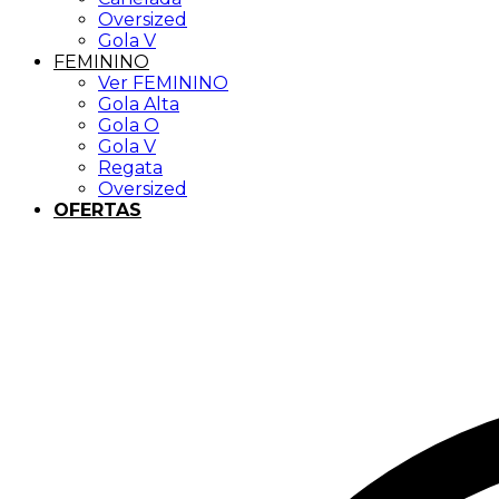
Oversized
Gola V
FEMININO
Ver FEMININO
Gola Alta
Gola O
Gola V
Regata
Oversized
OFERTAS