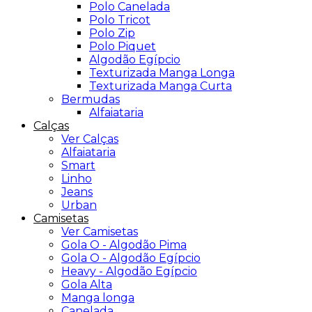
Polo Canelada
Polo Tricot
Polo Zip
Polo Piquet
Algodão Egípcio
Texturizada Manga Longa
Texturizada Manga Curta
Bermudas
Alfaiataria
Calças
Ver Calças
Alfaiataria
Smart
Linho
Jeans
Urban
Camisetas
Ver Camisetas
Gola O - Algodão Pima
Gola O - Algodão Egípcio
Heavy - Algodão Egípcio
Gola Alta
Manga longa
Canelada