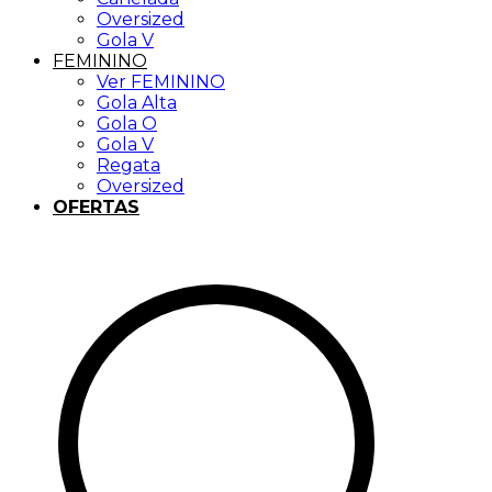
Oversized
Gola V
FEMININO
Ver FEMININO
Gola Alta
Gola O
Gola V
Regata
Oversized
OFERTAS