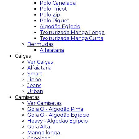
Polo Canelada
Polo Tricot
Polo Zip
Polo Piquet
Algodão Egípcio
Texturizada Manga Longa
Texturizada Manga Curta
Bermudas
Alfaiataria
Calças
Ver Calças
Alfaiataria
Smart
Linho
Jeans
Urban
Camisetas
Ver Camisetas
Gola O - Algodão Pima
Gola O - Algodão Egípcio
Heavy - Algodão Egípcio
Gola Alta
Manga longa
Canelada