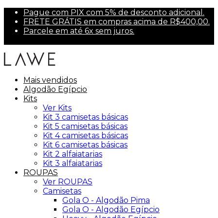
Pague com PIX com 5% de desconto adicional.
FRETE GRÁTIS em compras acima de R$400,00.
Parcele em até 6x sem juros.
Primeira compra? Use PRIMEIRA10 para 10% off.
Mais vendidos
Algodão Egípcio
Kits
Ver Kits
Kit 3 camisetas básicas
Kit 5 camisetas básicas
Kit 4 camisetas básicas
Kit 6 camisetas básicas
Kit 2 alfaiatarias
Kit 3 alfaiatarias
ROUPAS
Ver ROUPAS
Camisetas
Gola O - Algodão Pima
Gola O - Algodão Egípcio