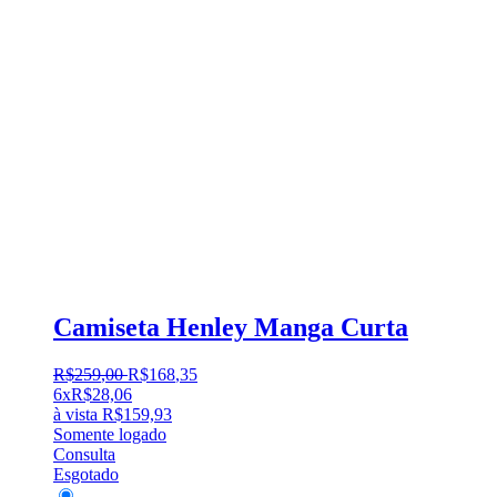
Camiseta Henley Manga Curta
R$
259
,
00
R$
168
,
35
6x
R$
28,06
à vista
R$
159,93
Somente logado
Consulta
Esgotado