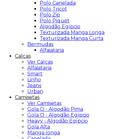
Polo Canelada
Polo Tricot
Polo Zip
Polo Piquet
Algodão Egípcio
Texturizada Manga Longa
Texturizada Manga Curta
Bermudas
Alfaiataria
Calças
Ver Calças
Alfaiataria
Smart
Linho
Jeans
Urban
Camisetas
Ver Camisetas
Gola O - Algodão Pima
Gola O - Algodão Egípcio
Heavy - Algodão Egípcio
Gola Alta
Manga longa
Canelada