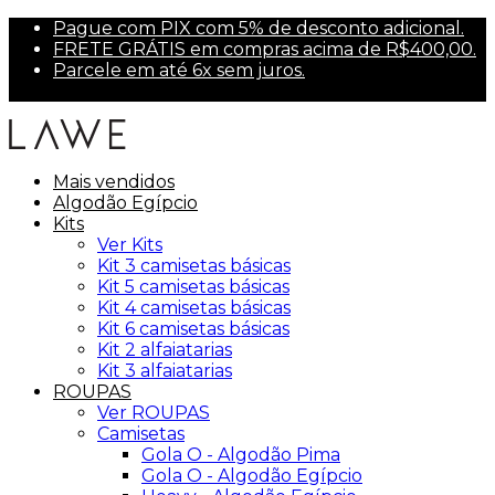
Pague com PIX com 5% de desconto adicional.
FRETE GRÁTIS em compras acima de R$400,00.
Parcele em até 6x sem juros.
Primeira compra? Use PRIMEIRA10 para 10% off.
Mais vendidos
Algodão Egípcio
Kits
Ver Kits
Kit 3 camisetas básicas
Kit 5 camisetas básicas
Kit 4 camisetas básicas
Kit 6 camisetas básicas
Kit 2 alfaiatarias
Kit 3 alfaiatarias
ROUPAS
Ver ROUPAS
Camisetas
Gola O - Algodão Pima
Gola O - Algodão Egípcio