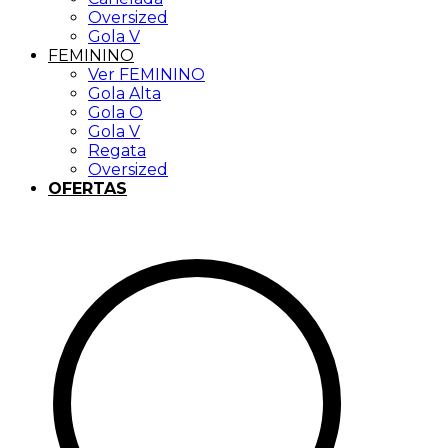
Oversized
Gola V
FEMININO
Ver FEMININO
Gola Alta
Gola O
Gola V
Regata
Oversized
OFERTAS