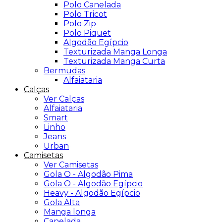
Polo Canelada
Polo Tricot
Polo Zip
Polo Piquet
Algodão Egípcio
Texturizada Manga Longa
Texturizada Manga Curta
Bermudas
Alfaiataria
Calças
Ver Calças
Alfaiataria
Smart
Linho
Jeans
Urban
Camisetas
Ver Camisetas
Gola O - Algodão Pima
Gola O - Algodão Egípcio
Heavy - Algodão Egípcio
Gola Alta
Manga longa
Canelada