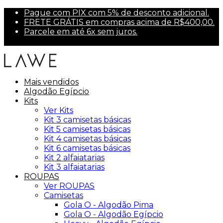
Pague com PIX com 5% de desconto adicional.
FRETE GRÁTIS em compras acima de R$400,00.
Parcele em até 6x sem juros.
Primeira compra? Use PRIMEIRA10 para 10% off.
Mais vendidos
Algodão Egípcio
Kits
Ver Kits
Kit 3 camisetas básicas
Kit 5 camisetas básicas
Kit 4 camisetas básicas
Kit 6 camisetas básicas
Kit 2 alfaiatarias
Kit 3 alfaiatarias
ROUPAS
Ver ROUPAS
Camisetas
Gola O - Algodão Pima
Gola O - Algodão Egípcio