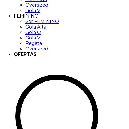
Oversized
Gola V
FEMININO
Ver FEMININO
Gola Alta
Gola O
Gola V
Regata
Oversized
OFERTAS