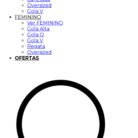
Oversized
Gola V
FEMININO
Ver FEMININO
Gola Alta
Gola O
Gola V
Regata
Oversized
OFERTAS