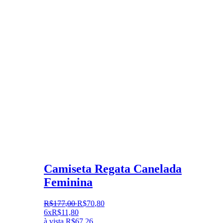
Camiseta Regata Canelada
Feminina
R$
177
,
00
R$
70
,
80
6x
R$
11,80
à vista
R$
67,26