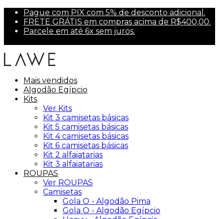
Pague com PIX com 5% de desconto adicional.
FRETE GRÁTIS em compras acima de R$400,00.
Parcele em até 6x sem juros.
Primeira compra? Use PRIMEIRA10 para 10% off.
Mais vendidos
Algodão Egípcio
Kits
Ver Kits
Kit 3 camisetas básicas
Kit 5 camisetas básicas
Kit 4 camisetas básicas
Kit 6 camisetas básicas
Kit 2 alfaiatarias
Kit 3 alfaiatarias
ROUPAS
Ver ROUPAS
Camisetas
Gola O - Algodão Pima
Gola O - Algodão Egípcio