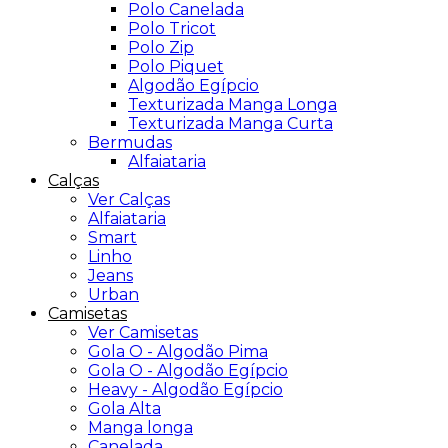
Polo Canelada
Polo Tricot
Polo Zip
Polo Piquet
Algodão Egípcio
Texturizada Manga Longa
Texturizada Manga Curta
Bermudas
Alfaiataria
Calças
Ver Calças
Alfaiataria
Smart
Linho
Jeans
Urban
Camisetas
Ver Camisetas
Gola O - Algodão Pima
Gola O - Algodão Egípcio
Heavy - Algodão Egípcio
Gola Alta
Manga longa
Canelada