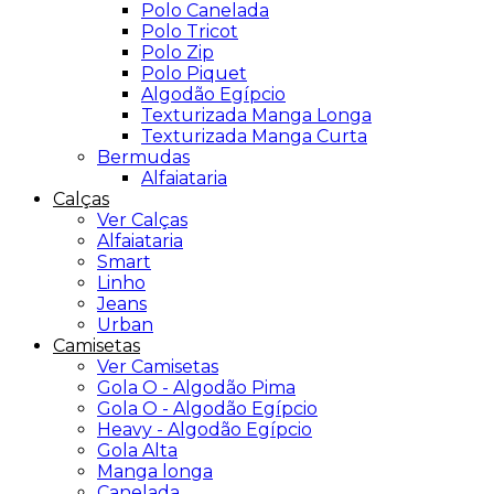
Polo Canelada
Polo Tricot
Polo Zip
Polo Piquet
Algodão Egípcio
Texturizada Manga Longa
Texturizada Manga Curta
Bermudas
Alfaiataria
Calças
Ver Calças
Alfaiataria
Smart
Linho
Jeans
Urban
Camisetas
Ver Camisetas
Gola O - Algodão Pima
Gola O - Algodão Egípcio
Heavy - Algodão Egípcio
Gola Alta
Manga longa
Canelada