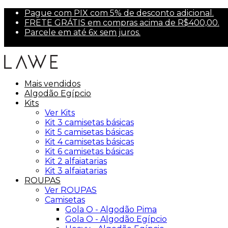
Pague com PIX com 5% de desconto adicional.
FRETE GRÁTIS em compras acima de R$400,00.
Parcele em até 6x sem juros.
Primeira compra? Use PRIMEIRA10 para 10% off.
Mais vendidos
Algodão Egípcio
Kits
Ver Kits
Kit 3 camisetas básicas
Kit 5 camisetas básicas
Kit 4 camisetas básicas
Kit 6 camisetas básicas
Kit 2 alfaiatarias
Kit 3 alfaiatarias
ROUPAS
Ver ROUPAS
Camisetas
Gola O - Algodão Pima
Gola O - Algodão Egípcio