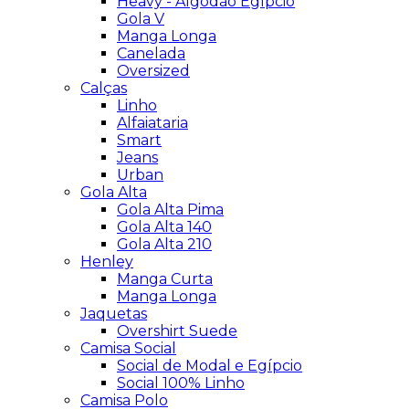
Heavy - Algodão Egípcio
Gola V
Manga Longa
Canelada
Oversized
Calças
Linho
Alfaiataria
Smart
Jeans
Urban
Gola Alta
Gola Alta Pima
Gola Alta 140
Gola Alta 210
Henley
Manga Curta
Manga Longa
Jaquetas
Overshirt Suede
Camisa Social
Social de Modal e Egípcio
Social 100% Linho
Camisa Polo