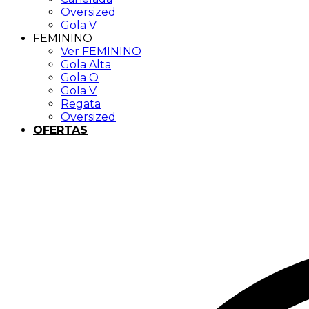
Oversized
Gola V
FEMININO
Ver FEMININO
Gola Alta
Gola O
Gola V
Regata
Oversized
OFERTAS