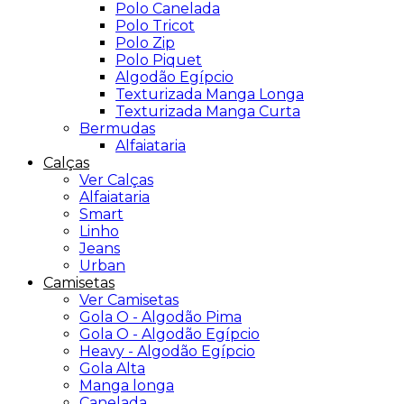
Polo Canelada
Polo Tricot
Polo Zip
Polo Piquet
Algodão Egípcio
Texturizada Manga Longa
Texturizada Manga Curta
Bermudas
Alfaiataria
Calças
Ver Calças
Alfaiataria
Smart
Linho
Jeans
Urban
Camisetas
Ver Camisetas
Gola O - Algodão Pima
Gola O - Algodão Egípcio
Heavy - Algodão Egípcio
Gola Alta
Manga longa
Canelada