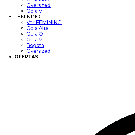
Oversized
Gola V
FEMININO
Ver FEMININO
Gola Alta
Gola O
Gola V
Regata
Oversized
OFERTAS