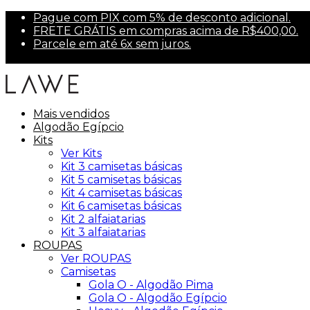
Pague com PIX com 5% de desconto adicional.
FRETE GRÁTIS em compras acima de R$400,00.
Parcele em até 6x sem juros.
Primeira compra? Use PRIMEIRA10 para 10% off.
Mais vendidos
Algodão Egípcio
Kits
Ver Kits
Kit 3 camisetas básicas
Kit 5 camisetas básicas
Kit 4 camisetas básicas
Kit 6 camisetas básicas
Kit 2 alfaiatarias
Kit 3 alfaiatarias
ROUPAS
Ver ROUPAS
Camisetas
Gola O - Algodão Pima
Gola O - Algodão Egípcio