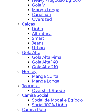
Heavy - Algodão Egípcio
Gola V
Manga Longa
Canelada
Oversized
Calças
Linho
Alfaiataria
Smart
Jeans
Urban
Gola Alta
Gola Alta Pima
Gola Alta 140
Gola Alta 210
Henley
Manga Curta
Manga Longa
Jaquetas
Overshirt Suede
Camisa Social
Social de Modal e Egípcio
Social 100% Linho
Camisa Polo