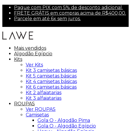
Pague com PIX com 5% de desconto adicional.
FRETE GRÁTIS em compras acima de R$400,00.
Parcele em até 6x sem juros.
Primeira compra? Use PRIMEIRA10 para 10% off.
Mais vendidos
Algodão Egípcio
Kits
Ver Kits
Kit 3 camisetas básicas
Kit 5 camisetas básicas
Kit 4 camisetas básicas
Kit 6 camisetas básicas
Kit 2 alfaiatarias
Kit 3 alfaiatarias
ROUPAS
Ver ROUPAS
Camisetas
Gola O - Algodão Pima
Gola O - Algodão Egípcio