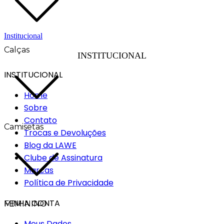
Institucional
Calças
INSTITUCIONAL
INSTITUCIONAL
Home
Sobre
Contato
Camisetas
Trocas e Devoluções
Blog da LAWE
Clube de Assinatura
Marcas
Política de Privacidade
MINHA CONTA
FEMININO
Meus Dados