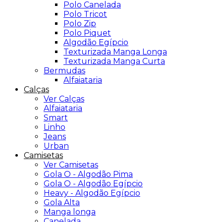
Polo Canelada
Polo Tricot
Polo Zip
Polo Piquet
Algodão Egípcio
Texturizada Manga Longa
Texturizada Manga Curta
Bermudas
Alfaiataria
Calças
Ver Calças
Alfaiataria
Smart
Linho
Jeans
Urban
Camisetas
Ver Camisetas
Gola O - Algodão Pima
Gola O - Algodão Egípcio
Heavy - Algodão Egípcio
Gola Alta
Manga longa
Canelada