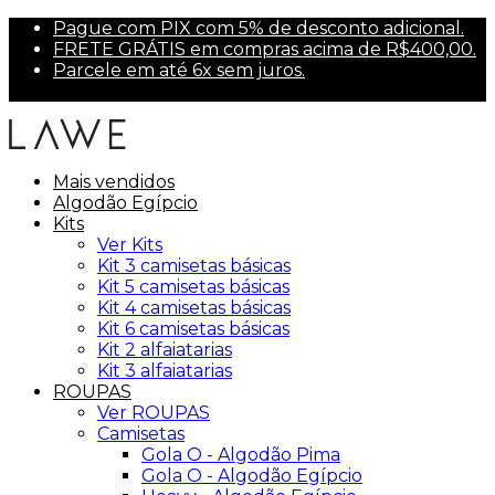
Pague com PIX com 5% de desconto adicional.
FRETE GRÁTIS em compras acima de R$400,00.
Parcele em até 6x sem juros.
Primeira compra? Use PRIMEIRA10 para 10% off.
Mais vendidos
Algodão Egípcio
Kits
Ver Kits
Kit 3 camisetas básicas
Kit 5 camisetas básicas
Kit 4 camisetas básicas
Kit 6 camisetas básicas
Kit 2 alfaiatarias
Kit 3 alfaiatarias
ROUPAS
Ver ROUPAS
Camisetas
Gola O - Algodão Pima
Gola O - Algodão Egípcio