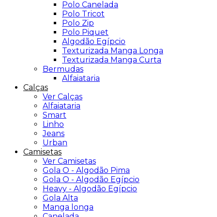
Polo Canelada
Polo Tricot
Polo Zip
Polo Piquet
Algodão Egípcio
Texturizada Manga Longa
Texturizada Manga Curta
Bermudas
Alfaiataria
Calças
Ver Calças
Alfaiataria
Smart
Linho
Jeans
Urban
Camisetas
Ver Camisetas
Gola O - Algodão Pima
Gola O - Algodão Egípcio
Heavy - Algodão Egípcio
Gola Alta
Manga longa
Canelada