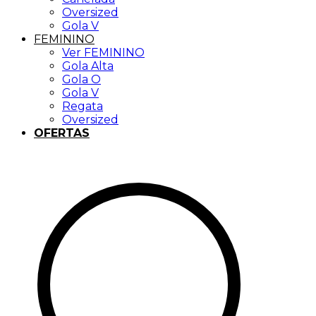
Oversized
Gola V
FEMININO
Ver FEMININO
Gola Alta
Gola O
Gola V
Regata
Oversized
OFERTAS