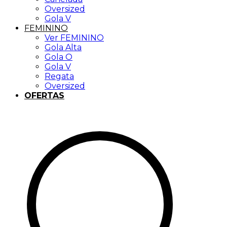
Oversized
Gola V
FEMININO
Ver FEMININO
Gola Alta
Gola O
Gola V
Regata
Oversized
OFERTAS