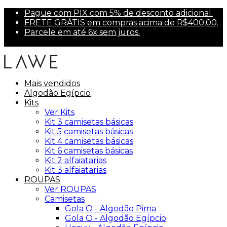
Pague com PIX com 5% de desconto adicional.
FRETE GRÁTIS em compras acima de R$400,00.
Parcele em até 6x sem juros.
Primeira compra? Use PRIMEIRA10 para 10% off.
Mais vendidos
Algodão Egípcio
Kits
Ver Kits
Kit 3 camisetas básicas
Kit 5 camisetas básicas
Kit 4 camisetas básicas
Kit 6 camisetas básicas
Kit 2 alfaiatarias
Kit 3 alfaiatarias
ROUPAS
Ver ROUPAS
Camisetas
Gola O - Algodão Pima
Gola O - Algodão Egípcio