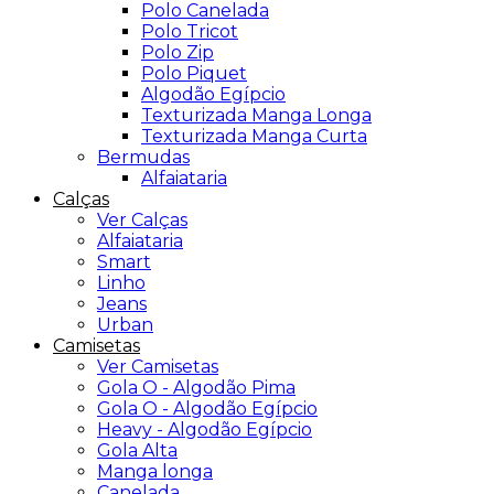
Polo Canelada
Polo Tricot
Polo Zip
Polo Piquet
Algodão Egípcio
Texturizada Manga Longa
Texturizada Manga Curta
Bermudas
Alfaiataria
Calças
Ver Calças
Alfaiataria
Smart
Linho
Jeans
Urban
Camisetas
Ver Camisetas
Gola O - Algodão Pima
Gola O - Algodão Egípcio
Heavy - Algodão Egípcio
Gola Alta
Manga longa
Canelada