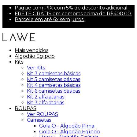
Pague com PIX com 5% de desconto adicional.
FRETE GRÁTIS em compras acima de R$400,00.
Parcele em até 6x sem juros.
Primeira compra? Use PRIMEIRA10 para 10% off.
Mais vendidos
Algodão Egípcio
Kits
Ver Kits
Kit 3 camisetas básicas
Kit 5 camisetas básicas
Kit 4 camisetas básicas
Kit 6 camisetas básicas
Kit 2 alfaiatarias
Kit 3 alfaiatarias
ROUPAS
Ver ROUPAS
Camisetas
Gola O - Algodão Pima
Gola O - Algodão Egípcio