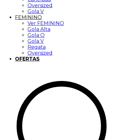
Oversized
Gola V
FEMININO
Ver FEMININO
Gola Alta
Gola O
Gola V
Regata
Oversized
OFERTAS