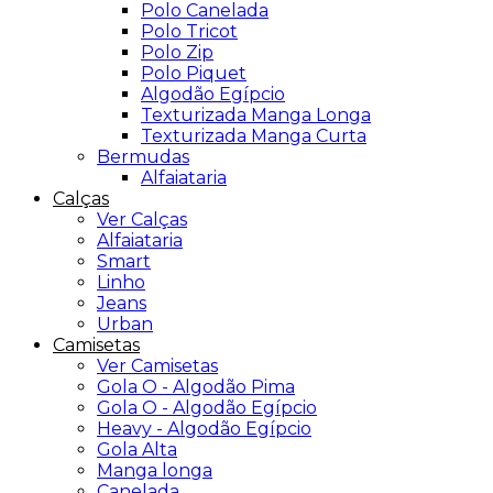
Polo Canelada
Polo Tricot
Polo Zip
Polo Piquet
Algodão Egípcio
Texturizada Manga Longa
Texturizada Manga Curta
Bermudas
Alfaiataria
Calças
Ver Calças
Alfaiataria
Smart
Linho
Jeans
Urban
Camisetas
Ver Camisetas
Gola O - Algodão Pima
Gola O - Algodão Egípcio
Heavy - Algodão Egípcio
Gola Alta
Manga longa
Canelada