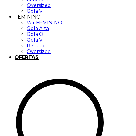
Oversized
Gola V
FEMININO
Ver FEMININO
Gola Alta
Gola O
Gola V
Regata
Oversized
OFERTAS