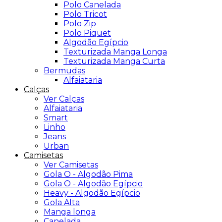
Polo Canelada
Polo Tricot
Polo Zip
Polo Piquet
Algodão Egípcio
Texturizada Manga Longa
Texturizada Manga Curta
Bermudas
Alfaiataria
Calças
Ver Calças
Alfaiataria
Smart
Linho
Jeans
Urban
Camisetas
Ver Camisetas
Gola O - Algodão Pima
Gola O - Algodão Egípcio
Heavy - Algodão Egípcio
Gola Alta
Manga longa
Canelada