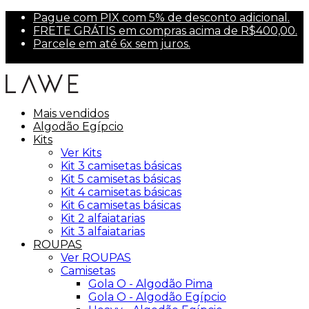
Pague com PIX com 5% de desconto adicional.
FRETE GRÁTIS em compras acima de R$400,00.
Parcele em até 6x sem juros.
Primeira compra? Use PRIMEIRA10 para 10% off.
Mais vendidos
Algodão Egípcio
Kits
Ver Kits
Kit 3 camisetas básicas
Kit 5 camisetas básicas
Kit 4 camisetas básicas
Kit 6 camisetas básicas
Kit 2 alfaiatarias
Kit 3 alfaiatarias
ROUPAS
Ver ROUPAS
Camisetas
Gola O - Algodão Pima
Gola O - Algodão Egípcio